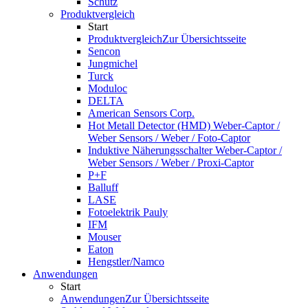
Schutz
Produktvergleich
Start
Produktvergleich
Zur Übersichtsseite
Sencon
Jungmichel
Turck
Moduloc
DELTA
American Sensors Corp.
Hot Metall Detector (HMD) Weber-Captor /
Weber Sensors / Weber / Foto-Captor
Induktive Näherungsschalter Weber-Captor /
Weber Sensors / Weber / Proxi-Captor
P+F
Balluff
LASE
Fotoelektrik Pauly
IFM
Mouser
Eaton
Hengstler/Namco
Anwendungen
Start
Anwendungen
Zur Übersichtsseite