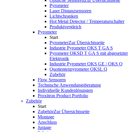
Optische Sensoren
Zur Übersichtsseite
Pyrometer
Laser Distanzsensoren
Lichtschranken
Hot Metal Detector / Temperaturschalter
Produktvergleich
Pyrometer
Start
Pyrometer
Zur Übersichtsseite
Industrie Pyrometer OKS T GA S
Pyrometer OKSD T GA S mit abgesetzter
Elektronik
Industrie Pyrometer OKS GE / OKS Q
Quotientenpyrometer OKSL Q
Zubehör
Flow Sensoren
Technische Anwendungsberatung
Individuelle Kundenlösungen
Proxitron Product Portfolio
Zubehör
Start
Zubehör
Zur Übersichtsseite
Montage
Anschluss
Justage