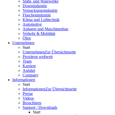
Stahl- und Walzwerke
Dosenindustrie
Verpackungsindustrie
Flaschenindustrie
Klima und Lufttechnik
Automotive
Anlagen und Maschinenbau
Verkehr & Mobilität
Öfen
Unternehmen
Start
Unternehmen
Zur Übersichtsseite
Proxitron weltweit
Team
Karriere
Anfahrt
Company
Informationen
Start
Informationen
Zur Übersichtsseite
Presse
Videos
Broschüren
Support / Downloads
Start