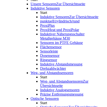
Unsere Sensoren
Zur Übersichtsseite
Induktive Sensoren
Start
Induktive Sensoren
Zur Übersichtsseite
punktuell/zylindrisch/rund
ProxiPlus
ProxiHeat und ProxiPolar
Induktiver Näherungsschalter
Metallgehäuse M30
Sensoren im PTFE Gehäuse
Flächensensor
Sensorleiste
Dosensensor
Ringsensor
Induktive Abstandsmessung
Drehzahlwächter
Weg- und Abstandssensoren
Start
Weg- und Abstandssensoren
Zur
Übersichtsseite
Induktive Analogsensoren
Präzise Entfernungsmessung
Optische Sensoren
Start