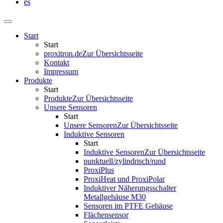
es
Start
Start
proxitron.de
Zur Übersichtsseite
Kontakt
Impressum
Produkte
Start
Produkte
Zur Übersichtsseite
Unsere Sensoren
Start
Unsere Sensoren
Zur Übersichtsseite
Induktive Sensoren
Start
Induktive Sensoren
Zur Übersichtsseite
punktuell/zylindrisch/rund
ProxiPlus
ProxiHeat und ProxiPolar
Induktiver Näherungsschalter
Metallgehäuse M30
Sensoren im PTFE Gehäuse
Flächensensor