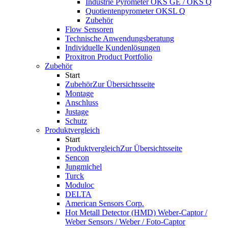
Industrie Pyrometer OKS GE / OKS Q
Quotientenpyrometer OKSL Q
Zubehör
Flow Sensoren
Technische Anwendungsberatung
Individuelle Kundenlösungen
Proxitron Product Portfolio
Zubehör
Start
Zubehör
Zur Übersichtsseite
Montage
Anschluss
Justage
Schutz
Produktvergleich
Start
Produktvergleich
Zur Übersichtsseite
Sencon
Jungmichel
Turck
Moduloc
DELTA
American Sensors Corp.
Hot Metall Detector (HMD) Weber-Captor /
Weber Sensors / Weber / Foto-Captor