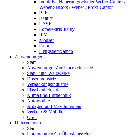
Induktive Näherungsschalter Weber-Captor /
Weber Sensors / Weber / Proxi-Captor
P+F
Balluff
LASE
Fotoelektrik Pauly
IFM
Mouser
Eaton
Hengstler/Namco
Anwendungen
Start
Anwendungen
Zur Übersichtsseite
Stahl- und Walzwerke
Dosenindustrie
Verpackungsindustrie
Flaschenindustrie
Klima und Lufttechnik
Automotive
Anlagen und Maschinenbau
Verkehr & Mobilität
Öfen
Unternehmen
Start
Unternehmen
Zur Übersichtsseite