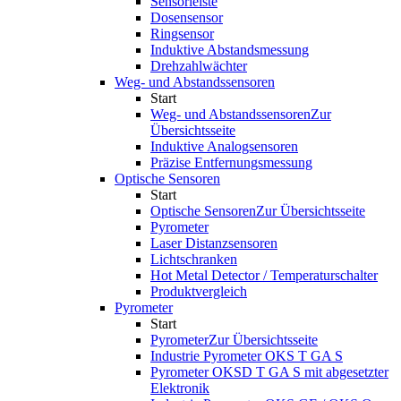
Sensorleiste
Dosensensor
Ringsensor
Induktive Abstandsmessung
Drehzahlwächter
Weg- und Abstandssensoren
Start
Weg- und Abstandssensoren
Zur
Übersichtsseite
Induktive Analogsensoren
Präzise Entfernungsmessung
Optische Sensoren
Start
Optische Sensoren
Zur Übersichtsseite
Pyrometer
Laser Distanzsensoren
Lichtschranken
Hot Metal Detector / Temperaturschalter
Produktvergleich
Pyrometer
Start
Pyrometer
Zur Übersichtsseite
Industrie Pyrometer OKS T GA S
Pyrometer OKSD T GA S mit abgesetzter
Elektronik