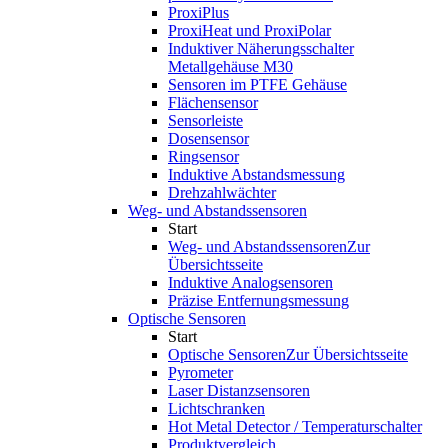
ProxiPlus
ProxiHeat und ProxiPolar
Induktiver Näherungsschalter
Metallgehäuse M30
Sensoren im PTFE Gehäuse
Flächensensor
Sensorleiste
Dosensensor
Ringsensor
Induktive Abstandsmessung
Drehzahlwächter
Weg- und Abstandssensoren
Start
Weg- und Abstandssensoren
Zur
Übersichtsseite
Induktive Analogsensoren
Präzise Entfernungsmessung
Optische Sensoren
Start
Optische Sensoren
Zur Übersichtsseite
Pyrometer
Laser Distanzsensoren
Lichtschranken
Hot Metal Detector / Temperaturschalter
Produktvergleich