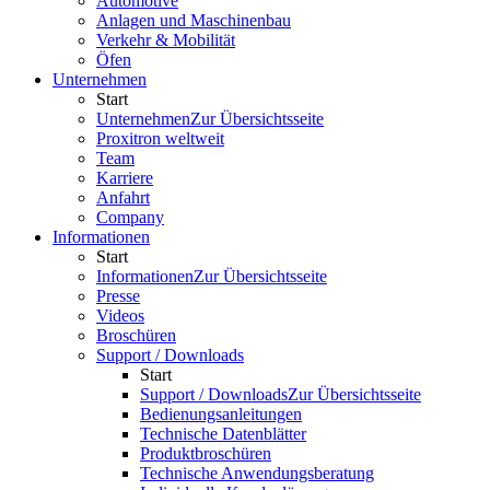
Automotive
Anlagen und Maschinenbau
Verkehr & Mobilität
Öfen
Unternehmen
Start
Unternehmen
Zur Übersichtsseite
Proxitron weltweit
Team
Karriere
Anfahrt
Company
Informationen
Start
Informationen
Zur Übersichtsseite
Presse
Videos
Broschüren
Support / Downloads
Start
Support / Downloads
Zur Übersichtsseite
Bedienungsanleitungen
Technische Datenblätter
Produktbroschüren
Technische Anwendungsberatung