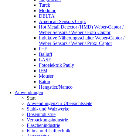
Turck
Moduloc
DELTA
American Sensors Corp.
Hot Metall Detector (HMD) Weber-Captor /
Weber Sensors / Weber / Foto-Captor
Induktive Näherungsschalter Weber-Captor /
Weber Sensors / Weber / Proxi-Captor
P+F
Balluff
LASE
Fotoelektrik Pauly
IFM
Mouser
Eaton
Hengstler/Namco
Anwendungen
Start
Anwendungen
Zur Übersichtsseite
Stahl- und Walzwerke
Dosenindustrie
Verpackungsindustrie
Flaschenindustrie
Klima und Lufttechnik