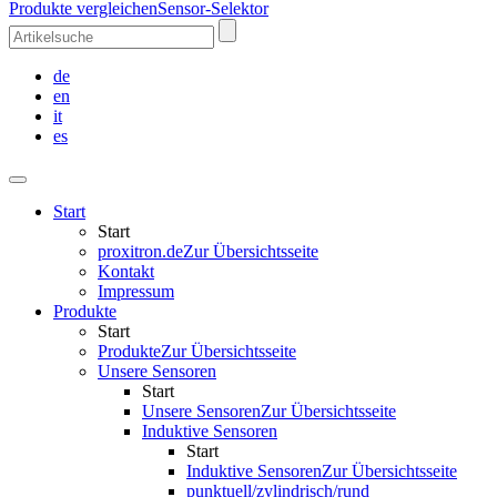
Produkte vergleichen
Sensor-Selektor
de
en
it
es
Start
Start
proxitron.de
Zur Übersichtsseite
Kontakt
Impressum
Produkte
Start
Produkte
Zur Übersichtsseite
Unsere Sensoren
Start
Unsere Sensoren
Zur Übersichtsseite
Induktive Sensoren
Start
Induktive Sensoren
Zur Übersichtsseite
punktuell/zylindrisch/rund