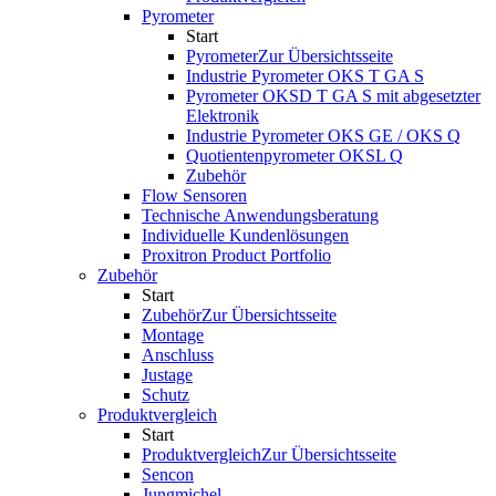
Pyrometer
Start
Pyrometer
Zur Übersichtsseite
Industrie Pyrometer OKS T GA S
Pyrometer OKSD T GA S mit abgesetzter
Elektronik
Industrie Pyrometer OKS GE / OKS Q
Quotientenpyrometer OKSL Q
Zubehör
Flow Sensoren
Technische Anwendungsberatung
Individuelle Kundenlösungen
Proxitron Product Portfolio
Zubehör
Start
Zubehör
Zur Übersichtsseite
Montage
Anschluss
Justage
Schutz
Produktvergleich
Start
Produktvergleich
Zur Übersichtsseite
Sencon
Jungmichel